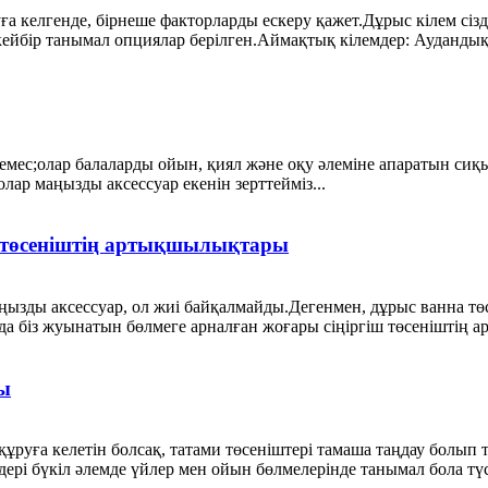
а келгенде, бірнеше факторларды ескеру қажет.Дұрыс кілем сіздің 
йбір танымал опциялар берілген.Аймақтық кілемдер: Аудандық кі
 емес;олар балаларды ойын, қиял және оқу әлеміне апаратын сиқ
ар маңызды аксессуар екенін зерттейміз...
ы төсеніштің артықшылықтары
ңызды аксессуар, ол жиі байқалмайды.Дегенмен, дұрыс ванна төс
да біз жуынатын бөлмеге арналған жоғары сіңіргіш төсеніштің
ы
құруға келетін болсақ, татами төсеніштері тамаша таңдау болып
ері бүкіл әлемде үйлер мен ойын бөлмелерінде танымал бола түс