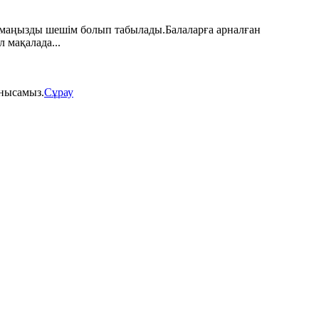
н маңызды шешім болып табылады.Балаларға арналған
 мақалада...
анысамыз.
Сұрау