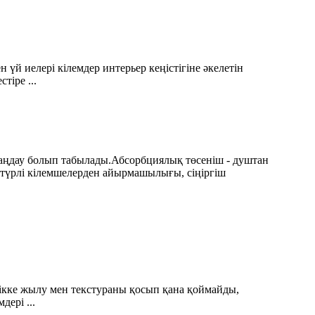
үй иелері кілемдер интерьер кеңістігіне әкелетін
іре ...
 таңдау болып табылады.Абсорбциялық төсеніш - душтан
әстүрлі кілемшелерден айырмашылығы, сіңіргіш
істікке жылу мен текстураны қосып қана қоймайды,
дері ...