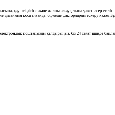
ғына, қауіпсіздігіне және жалпы әл-ауқатына үлкен әсер ететі
е дизайнын қоса алғанда, бірнеше факторларды ескеру қажет.Бұл
ге электрондық поштаңызды қалдырыңыз, біз 24 сағат ішінде байл