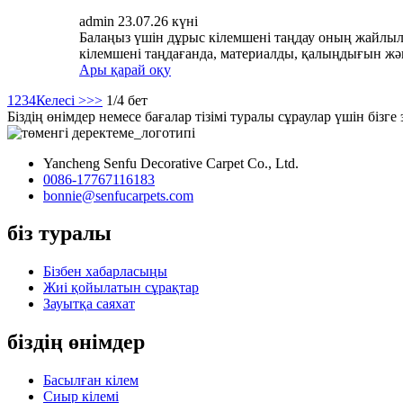
admin 23.07.26 күні
Балаңыз үшін дұрыс кілемшені таңдау оның жайлылы
кілемшені таңдағанда, материалды, қалыңдығын жән
Ары қарай оқу
1
2
3
4
Келесі >
>>
1/4 бет
Біздің өнімдер немесе бағалар тізімі туралы сұраулар үшін біз
Yancheng Senfu Decorative Carpet Co., Ltd.
0086-17767116183
bonnie@senfucarpets.com
біз туралы
Бізбен хабарласыңы
Жиі қойылатын сұрақтар
Зауытқа саяхат
біздің өнімдер
Басылған кілем
Сиыр кілемі