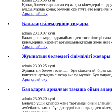
admin 23.10.08 күні
Қонақ бөлмеге арналған ең жақсы кілемдерді таңдауғ
алады.Мұнда қонақ бөлмені орнатуға өте ыңғайлы ке
Ары қарай оқу
Балалар кілемдерінің сиқыры
admin 23.10.07 күні
Балалар кілемдері қарапайым еден төсеніштері ғана
кілемдерінің керемет артықшылықтарын және неге ол
Ары қарай оқу
Жуынатын бөлмедегі сіңімділігі жоғар
admin 23.09.25 күні
Жуынатын бөлме төсеніші - бұл кішкентай, бірақ ма
көптеген артықшылықтар әкелуі мүмкін.Бұл мақала
Ары қарай оқу
Балаларға арналған тамаша ойын алаң
admin 23.09.20 күні
Балалар үшін қауіпсіз және тартымды ойын алаңын 
әмбебаптығымен бұл дәстүрлі жапондық еден кілемд