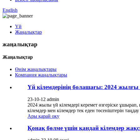
English
Үй
Жаңалықтар
жаңалықтар
Жаңалықтар
Өнім жаңалықтары
Компания жаңалықтары
Үй кілемдерінің болашағы: 2024 жылғы
23-10-12 admin
2024 жылы үй кілемдері керемет өзгеріске ұшырап,
кілемдер мен кілемдер тек еден төсеніштерін таңдау 
Ары қарай оқу
Қонақ бөлме үшін қандай кілемдер жақ