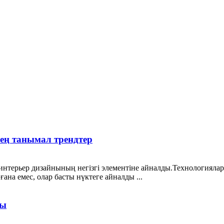
 ең танымал трендтер
 интерьер дизайнының негізгі элементіне айналды.Технологияла
ғана емес, олар басты нүктеге айналды ...
сы