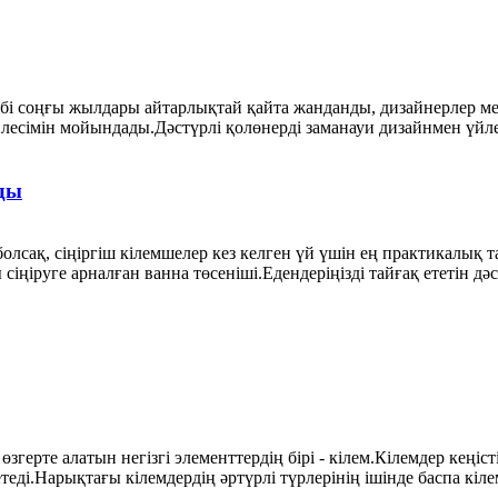
бі соңғы жылдары айтарлықтай қайта жанданды, дизайнерлер мен 
сімін мойындады.Дәстүрлі қолөнерді заманауи дизайнмен үйлест
ды
олсақ, сіңіргіш кілемшелер кез келген үй үшін ең практикалық
іңіруге арналған ванна төсеніші.Едендеріңізді тайғақ ететін д
өзгерте алатын негізгі элементтердің бірі - кілем.Кілемдер кең
теді.Нарықтағы кілемдердің әртүрлі түрлерінің ішінде баспа кілем