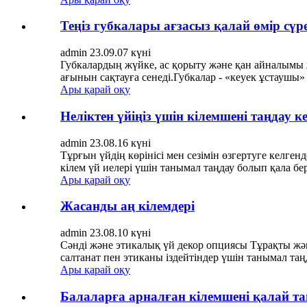
Теңіз губкалары ағзасыз қалай өмір сүр
admin 23.09.07 күні
Губкалардың жүйке, ас қорыту және қан айналымы 
ағынын сақтауға сенеді.Губкалар - «кеуек ұстаушы»
Ары қарай оқу
Неліктен үйіңіз үшін кілемшені таңдау к
admin 23.08.16 күні
Тұрғын үйдің көрінісі мен сезімін өзгертуге келге
кілем үй иелері үшін танымал таңдау болып қала б
Ары қарай оқу
Жасанды аң кілемдері
admin 23.08.10 күні
Сәнді және этикалық үй декор опциясы Тұрақты жән
салтанат пен этиканы іздейтіндер үшін танымал таңд
Ары қарай оқу
Балаларға арналған кілемшені қалай т