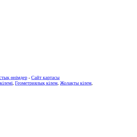
стық өнімдер
-
Сайт картасы
кілемі
,
Геометриялық кілем
,
Жолақты кілем
,