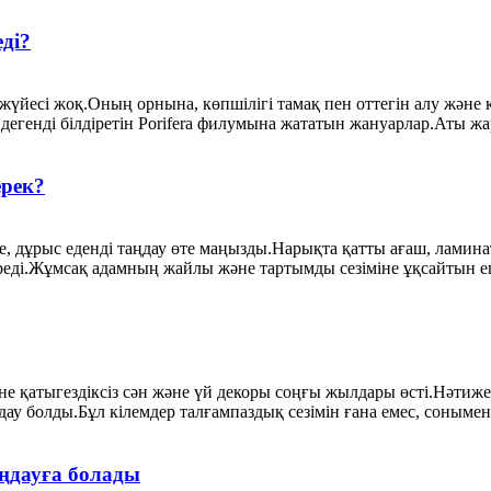
еді?
жүйесі жоқ.Оның орнына, көпшілігі тамақ пен оттегін алу және
 дегенді білдіретін Porifera филумына жататын жануарлар.Аты жа
ерек?
нде, дұрыс еденді таңдау өте маңызды.Нарықта қатты ағаш, ламин
ереді.Жұмсақ адамның жайлы және тартымды сезіміне ұқсайтын е
е қатыгездіксіз сән және үй декоры соңғы жылдары өсті.Нәтижес
ау болды.Бұл кілемдер талғампаздық сезімін ғана емес, сонымен 
аңдауға болады