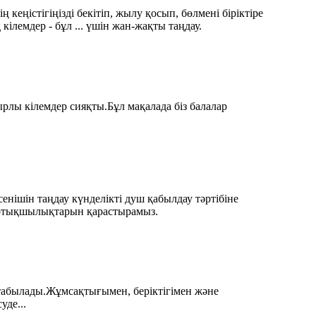
кеңістігіңізді бекітіп, жылу қосып, бөлмені біріктіре
лемдер - бұл ... үшін жан-жақты таңдау.
ырлы кілемдер сияқты.Бұл мақалада біз балалар
енішін таңдау күнделікті душ қабылдау тәртібіне
 артықшылықтарын қарастырамыз.
 табылады.Жұмсақтығымен, беріктігімен және
уде...