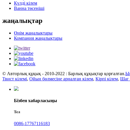
Күлді кілем
Ванна төсеніші
жаңалықтар
Өнім жаңалықтары
Компания жаңалықтары
© Авторлық құқық - 2010-2022 : Барлық құқықтар қорғалған.
Ы
Твист кілемі
,
Ойын бөлмесіне арналған кілем
,
Кірпі кілем
,
Шаг 
Бізбен хабарласыңы
Тел
0086-17767116183