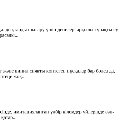
 қалдықтарды шығару үшін денелері арқылы тұрақты су
расады...
ат және винил сияқты көптеген нұсқалар бар болса да,
штеңе жоқ...
інде, имитацияланған үлбір кілемдер үйлерінде сән-
қатар...