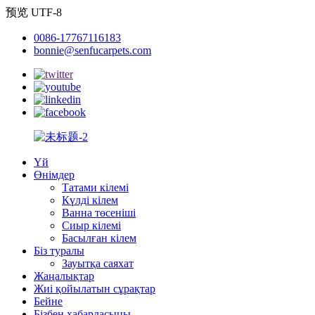
预览 UTF-8
0086-17767116183
bonnie@senfucarpets.com
Үй
Өнімдер
Татами кілемі
Күлді кілем
Ванна төсеніші
Сиыр кілемі
Басылған кілем
Біз туралы
Зауытқа саяхат
Жаңалықтар
Жиі қойылатын сұрақтар
Бейне
Бізбен хабарласыңы