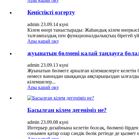
Ары қарай оқу
Кеңістікті өзгерту
admin 23.09.14 күні
Кілем өнері таныстырады: Жаһандық кілем өнеркәсі
талғампаздық пен функционалдылықтың бірегей үйле
Ары қарай оқу
жуынатын бөлмені қалай таңдауға бола
admin 23.09.13 күні
Жуынатын бөлмеге арналған кілемшелерге келетін б
немесе ваннадан шыққанда аяқтарыңыздан ылғалды с
кілемшелер...
Ары қарай оқу
Басылған кілем дегеніміз не?
admin 23.09.08 күні
Интерьер дизайнына келетін болсақ, бөлмені бірден 
сонымен қатар олар сәндік бөлік ретінде де қызмет е
Ары қарай оқу